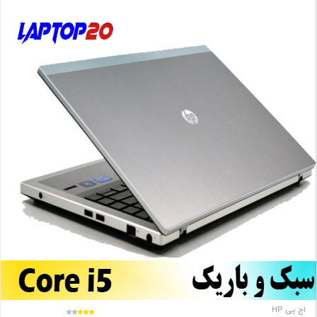
اچ پی HP