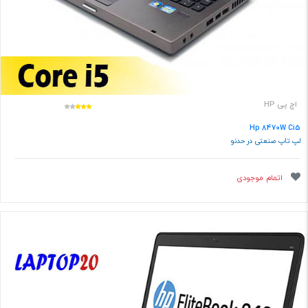
اچ پی HP
Hp 8470W Ci5
لپ تاپ صنعتی در حدنو
اتمام موجودی