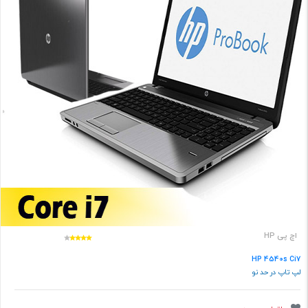
اچ پی HP
HP 4540s Ci7
لپ تاپ در حد نو