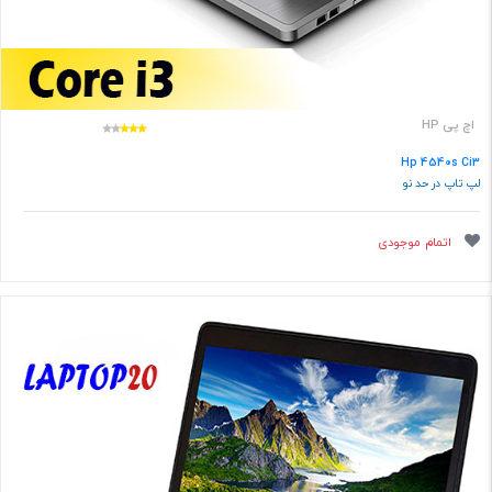
اچ پی HP
Hp 4540s Ci3
لپ تاپ در حد نو
اتمام موجودی