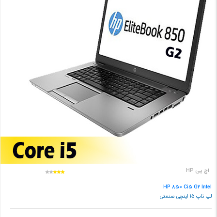
اچ پی HP
HP 850 Ci5 G2 Intel
لپ تاپ 15 اینچی صنعتی