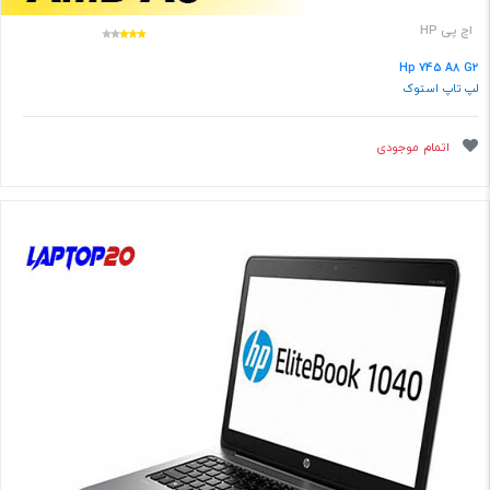
اچ پی HP
Hp 745 A8 G2
لپ تاپ استوک
اتمام موجودی