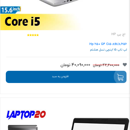
اچ پی HP
Hp 650 G4 Ci5-8th/8/256
لپ تاپ 15 اینچی نسل هشتم
40,090,000 تومان
42,200,000 تومان
افزودن به سبد