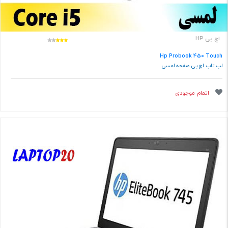
اچ پی HP
Hp Probook 450 Touch
لپ تاپ اچ پی صفحه لمسی
اتمام موجودی