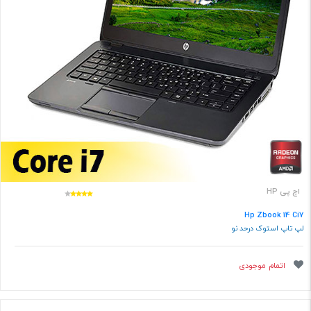
اچ پی HP
Hp Zbook 14 Ci7
لپ تاپ استوک درحد نو
اتمام موجودی