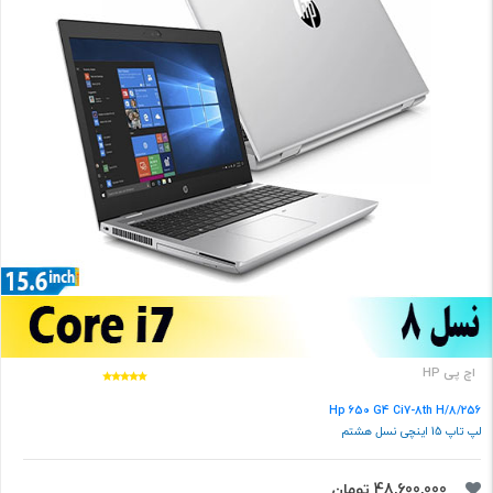
اچ پی HP
Hp 650 G4 Ci7-8th H/8/256
لپ تاپ 15 اینچی نسل هشتم
48,600,000 تومان