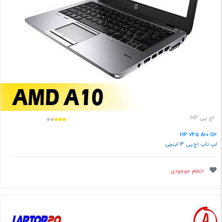
اچ پی HP
HP 745 A10 G2
لپ تاپ اچ پی 14 اینچی
اتمام موجودی