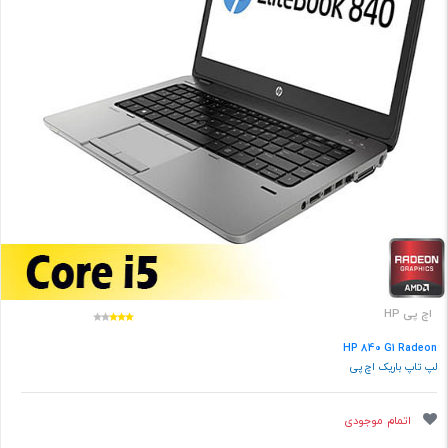
اچ پی HP
HP 840 G1 Radeon
لپ تاپ باریک اچ پی
اتمام موجودی