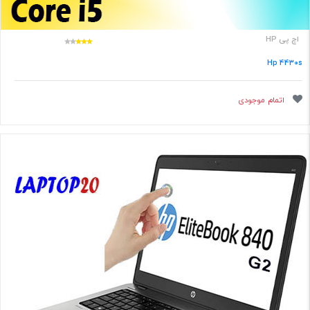
اچ پی HP
Hp 4430s
اتمام موجودی