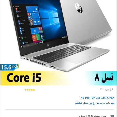
اچ پی HP
Hp 450 G6 Ci5-8th/8/256
لپ تاپ درحد نو اچ پی نسل هشتم
44,300,000 تومان