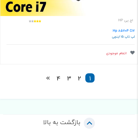
اچ پی HP
Hp 8570P Ci7
لپ تاپ 15 اینچی
اتمام موجودی
4
3
2
1
بازگشت به بالا