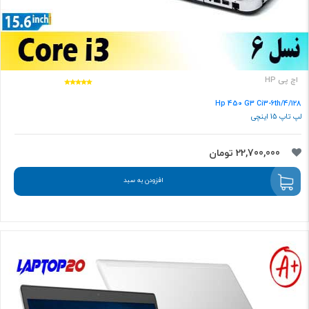
اچ پی HP
Hp 450 G3 Ci3-6th/4/128
لپ تاپ 15 اینچی
22,700,000 تومان
افزودن به سبد