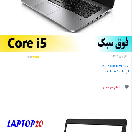
اچ پی HP
HP Folio 1040 Ci5
لپ تاپ فوق باریک
اتمام موجودی