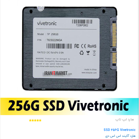
هارد لپ تاپ
SSD 256G Vivetronic
هارد آکبند اس اس دی