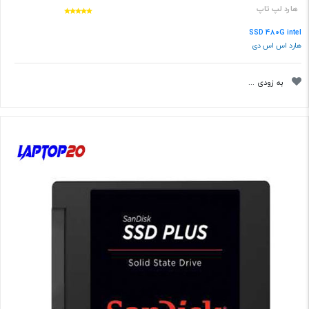
هارد لپ تاپ
SSD 480G intel
هارد اس اس دی
به زودی ...