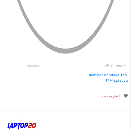
مادربورد لپ تاپ
motherboard lenovo T460
مادربرد لنوو T460
اتمام موجودی