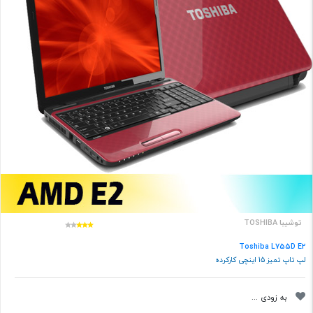
توشیبا TOSHIBA
Toshiba L755D E2
لپ تاپ تمیز 15 اینچی کارکرده
به زودی ...