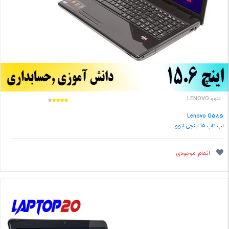
لنوو LENOVO
Lenovo G585
لپ تاپ 15 اینچی لنوو
اتمام موجودی