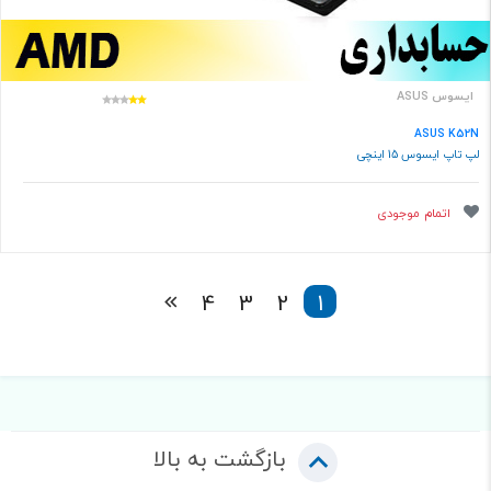
ایسوس ASUS
ASUS K52N
لپ تاپ ایسوس 15 اینچی
اتمام موجودی
4
3
2
1
بازگشت به بالا