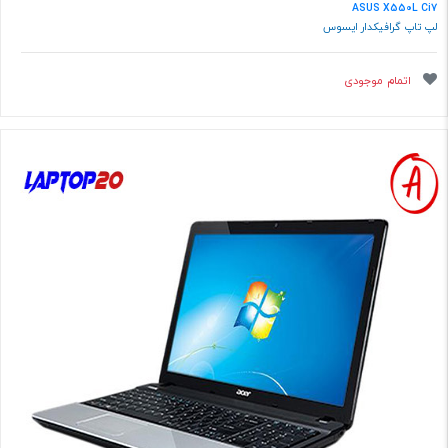
ASUS X550L Ci7
لپ تاپ گرافیکدار ایسوس
اتمام موجودی