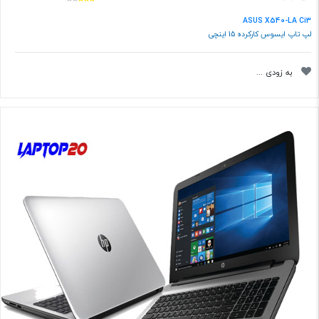
ASUS X540-LA Ci3
لپ تاپ ایسوس کارکرده 15 اینچی
به زودی ...