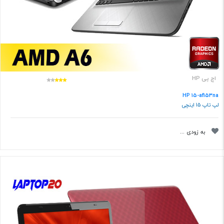
اچ پی HP
HP 15-af153na
لپ تاپ 15 اینچی
به زودی ...