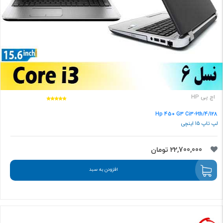
اچ پی HP
Hp 450 G3 Ci3-6th/4/128
لپ تاپ 15 اینچی
22,700,000 تومان
افزودن به سبد