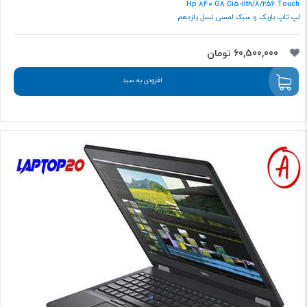
Hp 840 G8 Ci5-11th/8/256 Touch
لپ تاپ باریک و سبک لمسی نسل یازدهم
60,500,000 تومان
افزودن به سبد