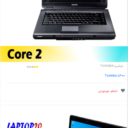
توشیبا TOSHIBA
Toshiba L300
اتمام موجودی