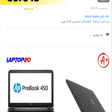
ایسوس ASUS
ASUS X53s (G) Ci3
لپ تاپ استوک گرافیکدار ایسوس 15 اینچی
به زودی ...