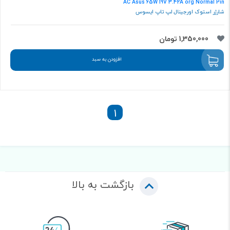
AC Asus 65W 19V 3.42A org Normal Pin
شارژر استوک اورجینال لپ تاپ ایسوس
1,350,000 تومان
افزودن به سبد
1
بازگشت به بالا