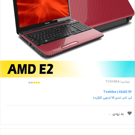
توشیبا TOSHIBA
Toshiba L755D E2
لپ تاپ تمیز 15 اینچی کارکرده
به زودی ...