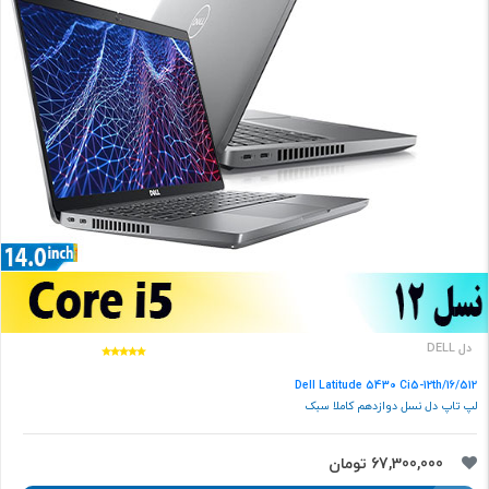
دل DELL
Dell Latitude 5430 Ci5-12th/16/512
لپ تاپ دل نسل دوازدهم کاملا سبک
67,300,000 تومان