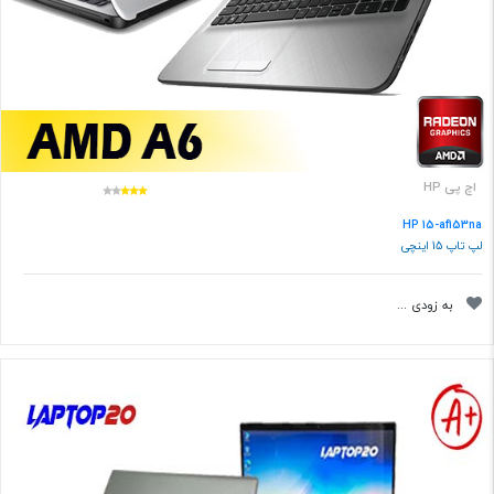
اچ پی HP
HP 15-af153na
لپ تاپ 15 اینچی
به زودی ...