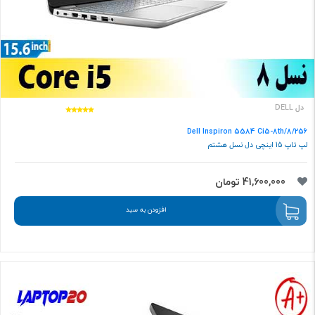
دل DELL
Dell Inspiron 5584 Ci5-8th/8/256
لپ تاپ 15 اینچی دل نسل هشتم
41,600,000 تومان
افزودن به سبد