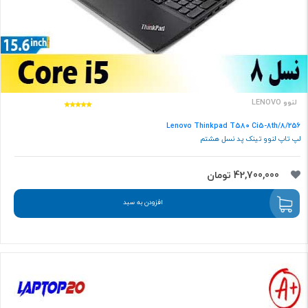
لنوو LENOVO
Lenovo Thinkpad T580 Ci5-8th/8/256
لپ تاپ لنوو تینک پد نسل هشتم
42,700,000 تومان
افزودن به سبد