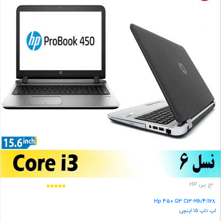
اچ پی HP
Hp 450 G3 Ci3-6th/4/128
لپ تاپ 15 اینچی