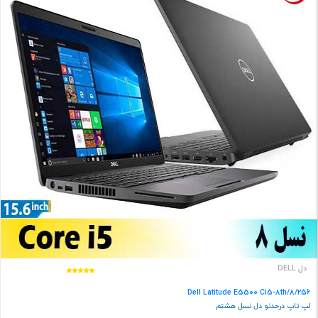
دل DELL
Dell Latitude E5500 Ci5-8th/8/256
لپ تاپ درحدنو دل نسل هشتم