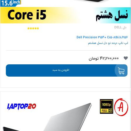
دل DELL
Dell Precision 3540 Ci5-8th/8/256
لپ تاپ درحد نو دل نسل هشتم
42,200,000 تومان
افزودن به سبد