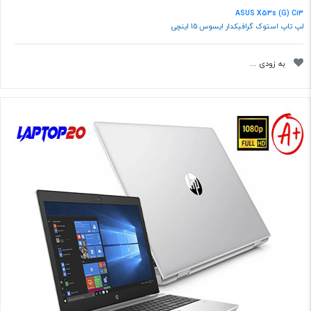
ASUS X53s (G) Ci3
لپ تاپ استوک گرافیکدار ایسوس 15 اینچی
به زودی ...