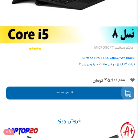
مایکروسافت MICROSOFT
Surface Pro 6 Ci5-8th/8/256 Black
تبلت 13 اینچ مایکروسافت سرفیس پرو 6
45,900,000 تومان
افزودن به سبد
فروش ویژه
10%