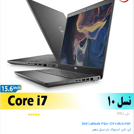
دل DELL
Dell Latitude 3510 Ci7-10th/8/256
لپ تاپ استوک دل نسل دهم