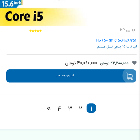
اچ پی HP
Hp 650 G4 Ci5-8th/8/256
لپ تاپ 15 اینچی نسل هشتم
40,090,000 تومان
42,200,000 تومان
افزودن به سبد
4
3
2
1