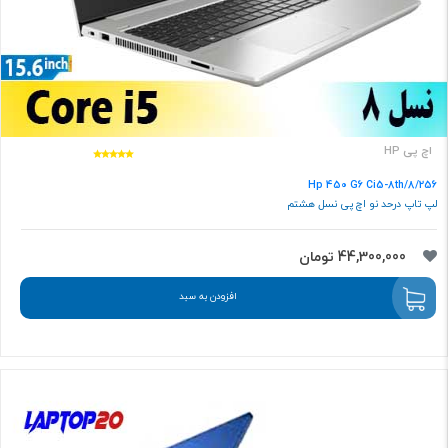
اچ پی HP
Hp 450 G6 Ci5-8th/8/256
لپ تاپ درحد نو اچ پی نسل هشتم
44,300,000 تومان
افزودن به سبد