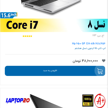
اچ پی HP
Hp 650 G4 Ci7-8th H/8/256
لپ تاپ 15 اینچی نسل هشتم
48,600,000 تومان
افزودن به سبد