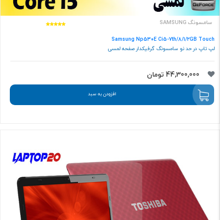
سامسونگ SAMSUNG
Samsung Np530E Ci5-7th/8/1/2GB Touch
لپ تاپ در حد نو سامسونگ گرفیکدار صفحه لمسی
44,300,000 تومان
افزودن به سبد