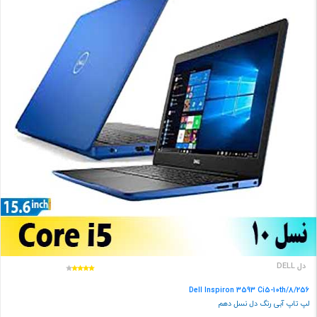
دل DELL
Dell Inspiron 3593 Ci5-10th/8/256
لپ تاپ آبی رنگ دل نسل دهم